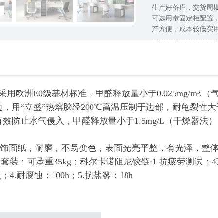
生产好备库，交货周期
可选用带固定柜配置，
产方便，成本较低实
采用欧洲E0级基材标准，甲醛释放量小于0.025mg/m³.
封边，用“立盛”热熔胶经200℃高温压制于边部，耐龟裂性
有效防止水气侵入，甲醛释放量小于1.5mg/L（
”饰面纸，耐磨，不易变色，表面光亮平整，有光泽，整
装：可承重35kg；科尔卡诺阻尼铰链:1.抗疲劳测试：4
g；4.耐腐蚀：100h；5.抗盐雾：18h