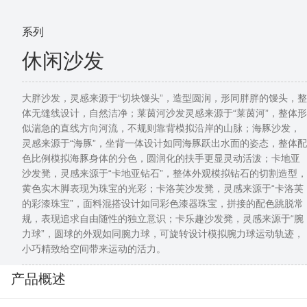
系列
休闲沙发
大胖沙发，灵感来源于“切块馒头”，造型圆润，形同胖胖的馒头，整
体无缝线设计，自然洁净；莱茵河沙发灵感来源于“莱茵河”，整体形
似湍急的直线方向河流，不规则靠背模拟沿岸的山脉；海豚沙发，
灵感来源于“海豚”，坐背一体设计如同海豚跃出水面的姿态，整体配
色比例模拟海豚身体的分色，圆润化的扶手更显灵动活泼；卡地亚
沙发凳，灵感来源于“卡地亚钻石”，整体外观模拟钻石的切割造型，
黄色实木脚表现为珠宝的光彩；卡洛芙沙发凳，灵感来源于“卡洛芙
的彩漆珠宝”，面料混搭设计如同彩色漆器珠宝，拼接的配色跳脱常
规，表现追求自由随性的独立意识；卡乐趣沙发凳，灵感来源于“腕
力球”，圆球的外观如同腕力球，可旋转设计模拟腕力球运动轨迹，
小巧精致给空间带来运动的活力。
产品概述