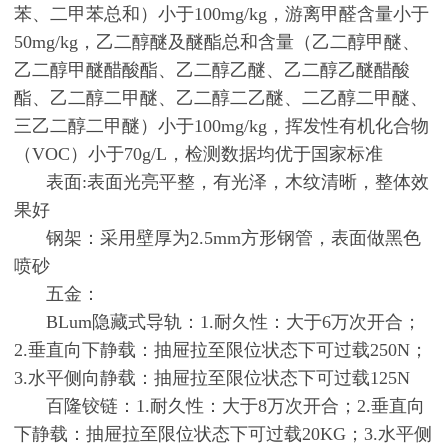
苯、二甲苯总和）小于100mg/kg，游离甲醛含量小于
50mg/kg，乙二醇醚及醚酯总和含量（乙二醇甲醚、
乙二醇甲醚醋酸酯、乙二醇乙醚、乙二醇乙醚醋酸
酯、乙二醇二甲醚、乙二醇二乙醚、二乙醇二甲醚、
三乙二醇二甲醚）小于100mg/kg，挥发性有机化合物
（VOC）小于70g/L，检测数据均优于国家标准
表面:表面光亮平整，有光泽，木纹清晰，整体效
果好
钢架：采用壁厚为2.5mm方形钢管，表面做黑色
喷砂
五金：
BLum隐藏式导轨：1.耐久性：大于6万次开合；
2.垂直向下静载：抽屉拉至限位状态下可过载250N；
3.水平侧向静载：抽屉拉至限位状态下可过载125N
百隆铰链：1.耐久性：大于8万次开合；2.垂直向
下静载：抽屉拉至限位状态下可过载20KG；3.水平侧