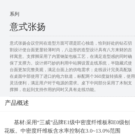
系列
意式张扬
意式张扬会议空间在造型方面可谓是匠心独造，恰到好处的钻石切
割设计使台面更显轻薄时尚，八边形的造型设计具有八方来财的吉
祥寓意。支撑脚采用了内置钢架包板工艺，在满足造型感的同时确
保了支撑力。设计师巧妙的利用中站脚设置走线系统，半隐藏式使
台面更加完整美观，满足台面上的供电需求；走线设计完美高配版
在桌面中部使用了进口的电力轨道，标配两个360度旋转插座，使用
灵活便利，满足用户对于电源的需求。桌下中间部分采用了木制支
撑脚，在起到支持作用的同时又具有走线功能。
产品概述
基材:采用“三威”品牌E1级中密度纤维板和E0级刨
花板。中密度纤维板含水率控制在3.0~13.0%范围