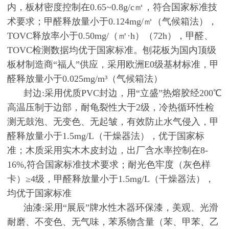
内，板材密度控制在0.65~0.8g/c㎥，符合国家标准技
术要求；甲醛释放量小于0.124mg/㎥（气候箱法），
TOVC释放率小于0.50mg/（㎡·h）（72h），甲醛、
TOVC检测数据均优于国家标准。刨花板为国内顶级
板材制造商“福人”供应，采用欧洲E0级基材标准，甲
醛释放量小于0.025mg/m³（气候箱法）
封边:采用优质PVC封边，用“立盛”热熔胶经200℃
高温压制于边部，耐龟裂性大于2级，冷热循环性检
测无鼓泡、无变色、无起皱，有效防止水气侵入，甲
醛释放量小于1.5mg/L（干燥器法），优于国家标
准；木质采用实木木皮封边，出厂含水率控制在8-
16%,符合国家标准技术要求；耐光色牢度（灰色样
卡）≥4级，甲醛释放量小于1.5mg/L（干燥器法），
均优于国家标准
油漆:采用“展辰”牌水性木器环保漆，美观、光滑
耐磨、不变色、无气味，苯系物含量（苯、甲苯、乙