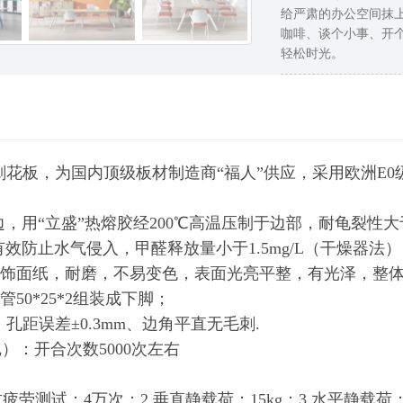
给严肃的办公空间抹
咖啡、谈个小事、开
轻松时光。
0级刨花板，为国内顶级板材制造商“福人”供应，采用欧洲E
）
封边，用“立盛”热熔胶经200℃高温压制于边部，耐龟裂性
效防止水气侵入，甲醛释放量小于1.5mg/L（干燥器法
”饰面纸，耐磨，不易变色，表面光亮平整，有光泽，整
方管50*25*2组装成下脚；
拉杆、孔距误差±0.3mm、边角平直无毛刺.
）：开合次数5000次左右
疲劳测试：4万次；2.垂直静载荷：15kg；3.水平静载荷：2