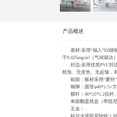
产品概述
基材:采用“福人”E
于0.025mg/m³（气候箱法
封边:采用优质PVC
鼓泡、无变色、无起皱，有
贴面：板材采用“夏特
钢脚：圆管φ40*1.5+
横杆：40*25*1.2
单面翻盖线盒（带阻尼
五金：
科尔卡诺阻尼铰链:1.抗