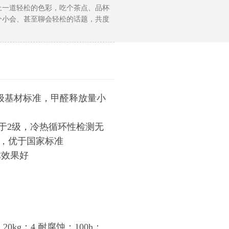
上一道轻松的色彩，吃个茶点、品杯
个小会、甚至聊会轻松的话题，共度
0级基材标准，甲醛释放量小
大于2级，冷热循环性检测无
），优于国家标准
体效果好
0kg；4.耐腐蚀：100h；