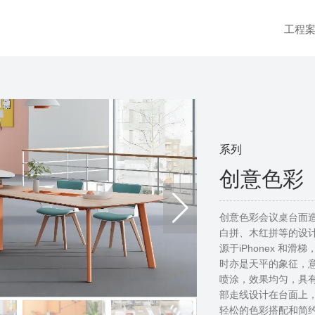
工程
系列
创意色彩
创意色彩会议桌台面
白拼、木红拼等的设
源于iPhonex 和
时亦是天平的象征，
喷涂，效果均匀，具
部走线设计在台面上
轻松的色彩搭配和简