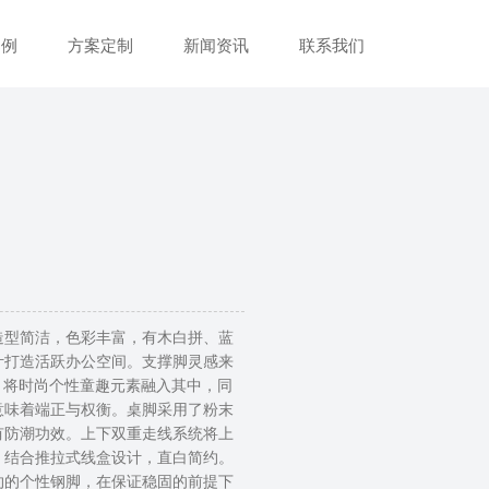
案例
方案定制
新闻资讯
联系我们
造型简洁，色彩丰富，有木白拼、蓝
计打造活跃办公空间。支撑脚灵感来
滑梯，将时尚个性童趣元素融入其中，同
意味着端正与权衡。桌脚采用了粉末
有防潮功效。上下双重走线系统将上
，结合推拉式线盒设计，直白简约。
约的个性钢脚，在保证稳固的前提下